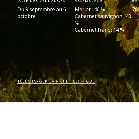
DATE DES VENDANGES
ASSEMBLAGE
BA
Du 9 septembre au 6
Merlot : 46 %
78
octobre
Cabernet sauvignon : 40
%
Cabernet franc : 14 %
TÉLÉCHARGER LA FICHE TECHNIQUE