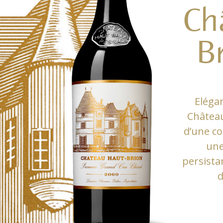
Ch
B
Elégan
Château
d’une co
une
persista
d