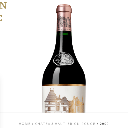
ON
E
HOME
/
CHÂTEAU HAUT-BRION ROUGE
/
2009