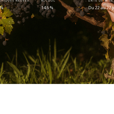
RRIQUES NEUVES
ALCOOL
DATE DE MISE
 %
14.5 %
Du 22 au 27 j