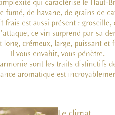
omplexité qui caractérise le Haut-B
e fumé, de havane, de grains de caf
it frais est aussi présent : groseille, 
l’attaque, ce vin surprend par sa den
st long, crémeux, large, puissant et f
Il vous envahit, vous pénètre.
armonie sont les traits distinctifs d
tance aromatique est incroyablemen
Le climat