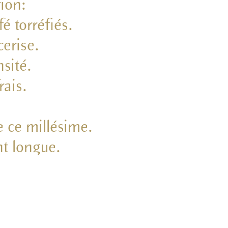
rion:
é torréfiés.
cerise.
sité.
rais.
e ce millésime.
t longue.