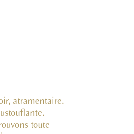
oir, atramentaire.
oustouflante.
trouvons toute