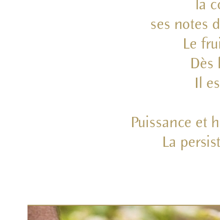
la c
ses notes d
Le fru
Dès 
Il e
Puissance et h
La
persis