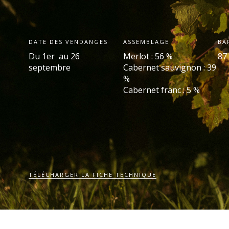
DATE DES VENDANGES
ASSEMBLAGE
BA
Du 1
er
au 26
Merlot : 56 %
87
septembre
Cabernet sauvignon : 39
%
Cabernet franc : 5 %
TÉLÉCHARGER LA FICHE TECHNIQUE