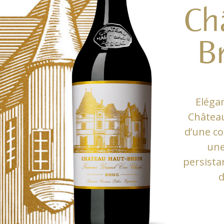
Ch
B
Elégan
Château
d’une co
une
persista
d