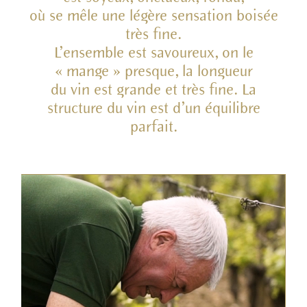
où se mêle une légère sensation boisée
très fine.
L’ensemble est savoureux, on le
« mange » presque, la longueur
du vin est grande et très fine. La
structure du vin est d’un équilibre
parfait.