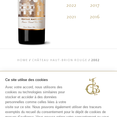
2022
2017
2
2021
2016
2
HOME
/
CHÂTEAU HAUT-BRION ROUGE
/
2002
Ce site utilise des cookies
Avec votre accord, nous utilisons des
TOP
cookies ou technologies similaires pour
stocker et accéder à des données
CONTACT
MENTIONS LÉGALES
personnelles comme celles liées à votre
CHARTE DONNÉES PERSONNELLES &
visite sur ce site. Nous pouvons également utiliser des traceurs
COOKIES
exemptés du recueil du consentement pour le dépôt de cookies de
MÉDIATHÈQUE
EXPÉRIENCES
mesure d’audience. Vous pouvez retirer votre consentement ou vous