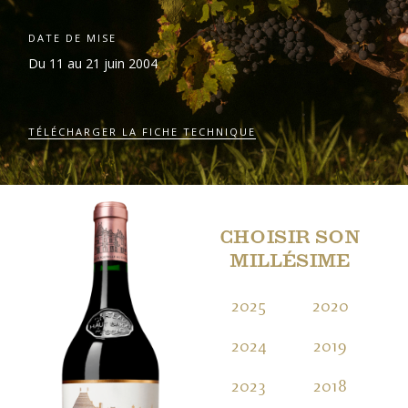
DATE DE MISE
Du 11 au 21 juin 2004
TÉLÉCHARGER LA FICHE TECHNIQUE
CHOISIR SON
MILLÉSIME
2025
2020
2
2024
2019
2
2023
2018
2