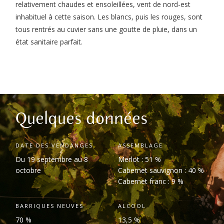
relativement chaudes et ensoleillées, vent de nord-est
inhabituel à cette saison. Les blancs, puis les rouges, sont
tous rentrés au cuvier sans une goutte de pluie, dans un
état sanitaire parfait.
Quelques données
DATE DES VENDANGES
ASSEMBLAGE
Du 19 septembre au 8
Merlot : 51 %
octobre
Cabernet sauvignon : 40 %
Cabernet franc : 9 %
BARRIQUES NEUVES
ALCOOL
70 %
13,5 %