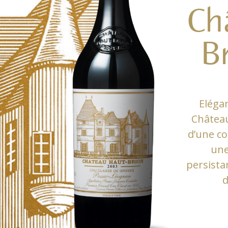
Ch
B
Elégan
Château
d’une co
une
persista
d