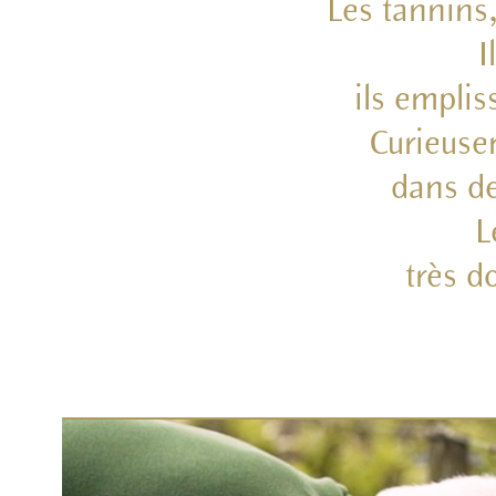
Les tannins
I
ils emplis
Curieusem
dans de
L
très d