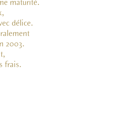
me maturité.
x,
vec délice.
néralement
en 2003.
t,
 frais.