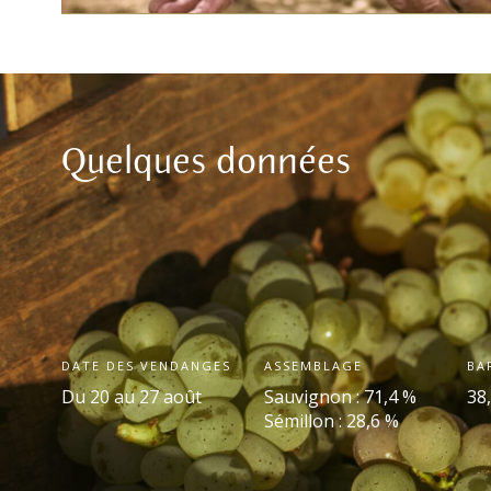
Quelques données
DATE DES VENDANGES
ASSEMBLAGE
BA
Du 20 au 27 août
Sauvignon : 71,4 %
38
Sémillon : 28,6 %