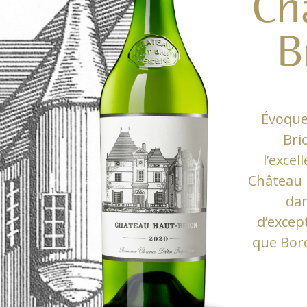
Ch
B
Évoque
Bri
l’excel
Château 
dan
d’excep
que Bord