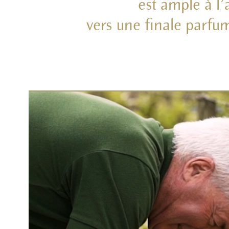
est ample à l’
vers une finale parfum