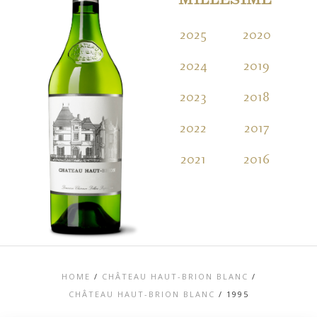
MILLÉSIME
2025
2020
2
2024
2019
2
2023
2018
2
2022
2017
2
2021
2016
2
HOME
/
CHÂTEAU HAUT-BRION BLANC
/
CHÂTEAU HAUT-BRION BLANC
/
1995