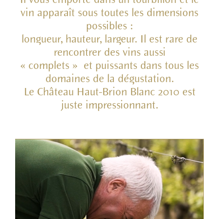
Il vous emporte dans un tourbillon et le
vin apparaît sous toutes les dimensions
possibles :
longueur, hauteur, largeur. Il est rare de
rencontrer des vins aussi
« complets » et puissants dans tous les
domaines de la dégustation.
Le Château Haut-Brion Blanc 2010 est
juste impressionnant.