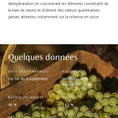
déshydratation en concentrant les éléments constitutifs de
la baie de raisins et d’obtenir des valeurs quantitatives
jamais atteintes, notamment sur la richesse en sucre.
Quelques données
DATE DES VENDANGES
ASSEMBLAGE
Du 1
er
au 8 septembre
Sémillon : 46 %
Sauvignon : 54 %
BARRIQUES NEUVES
ALCOOL
46 %
14.5 %
DATE DE MISE