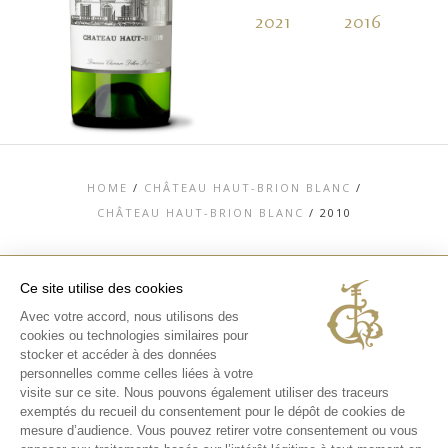
2021
2016
2
HOME
/
CHÂTEAU HAUT-BRION BLANC
/
CHÂTEAU HAUT-BRION BLANC
/
2010
Ce site utilise des cookies
Avec votre accord, nous utilisons des
TOP
cookies ou technologies similaires pour
stocker et accéder à des données
CONTACT
MENTIONS LÉGALES
personnelles comme celles liées à votre
CHARTE DONNÉES PERSONNELLES &
visite sur ce site. Nous pouvons également utiliser des traceurs
COOKIES
exemptés du recueil du consentement pour le dépôt de cookies de
MÉDIATHÈQUE
EXPÉRIENCES
mesure d’audience. Vous pouvez retirer votre consentement ou vous