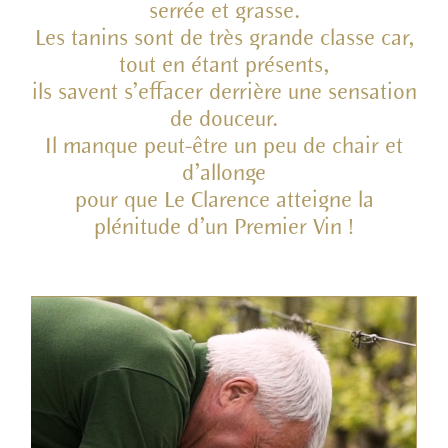
serrée et grasse.
Les tanins sont de très grande classe car,
tout en étant présents,
ils savent s’effacer derrière une sensation
de douceur.
Il manque peut-être un peu de chair et
d’allonge
pour que Le Clarence atteigne la
plénitude d’un Premier Vin !