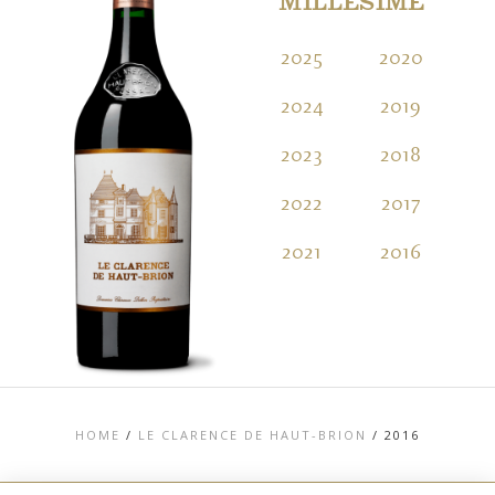
MILLÉSIME
2025
2020
2
2024
2019
2
2023
2018
2
2022
2017
2
2021
2016
2
HOME
/
LE CLARENCE DE HAUT-BRION
/
2016