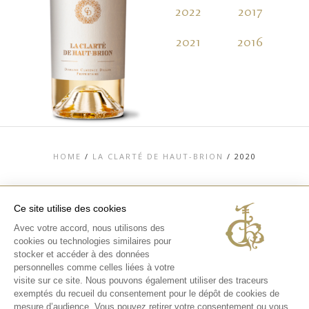
2022
2017
2
2021
2016
2
HOME
/
LA CLARTÉ DE HAUT-BRION
/
2020
Ce site utilise des cookies
Avec votre accord, nous utilisons des
TOP
cookies ou technologies similaires pour
stocker et accéder à des données
CONTACT
MENTIONS LÉGALES
personnelles comme celles liées à votre
CHARTE DONNÉES PERSONNELLES &
visite sur ce site. Nous pouvons également utiliser des traceurs
COOKIES
exemptés du recueil du consentement pour le dépôt de cookies de
MÉDIATHÈQUE
EXPÉRIENCES
mesure d’audience. Vous pouvez retirer votre consentement ou vous