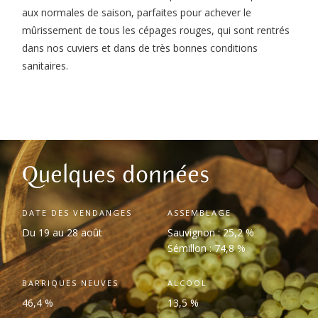
aux normales de saison, parfaites pour achever le
mûrissement de tous les cépages rouges, qui sont rentrés
dans nos cuviers et dans de très bonnes conditions
sanitaires.
Quelques données
DATE DES VENDANGES
ASSEMBLAGE
Du 19 au 28 août
Sauvignon : 25,2 %
Sémillon : 74,8 %
BARRIQUES NEUVES
ALCOOL
46,4 %
13,5 %